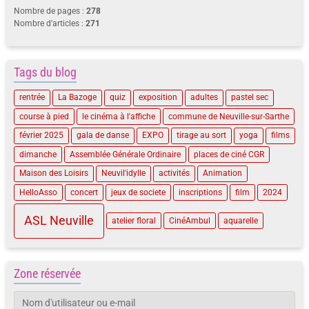
Nombre de pages :
278
Nombre d'articles :
271
Tags du blog
rentrée
La Bazoge
quiz
exposition
adultes
pastel sec
course à pied
le cinéma à l'affiche
commune de Neuville-sur-Sarthe
février 2025
gala de danse
EXPO
tirage au sort
yoga
films
dimanche
Assemblée Générale Ordinaire
places de ciné CGR
Maison des Loisirs
Neuvil'idylle
activités
Animation
HelloAsso
concert
jeux de societe
inscriptions
film
2024
ASL Neuville
atelier floral
CinéAmbul
aquarelle
Zone réservée