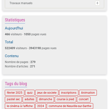
Travaux manuels
8
Statistiques
Aujourd'hui
466
visiteurs -
1050
pages vues
Total
522409
visiteurs -
3943198
pages vues
Contenu
Nombre de pages :
279
Nombre d'articles :
271
Tags du blog
février 2025
quiz
jeux de societe
inscriptions
Animation
pastel sec
adultes
dimanche
course à pied
concert
le cinéma à l'affiche
2024
commune de Neuville-sur-Sarthe