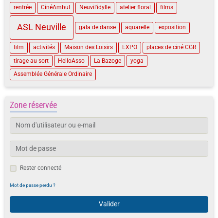
rentrée
CinéAmbul
Neuvil'idylle
atelier floral
films
ASL Neuville
gala de danse
aquarelle
exposition
film
activités
Maison des Loisirs
EXPO
places de ciné CGR
tirage au sort
HelloAsso
La Bazoge
yoga
Assemblée Générale Ordinaire
Zone réservée
Rester connecté
Mot de passe perdu ?
Valider