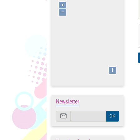
+
−
i
Newsletter
OK