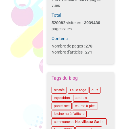
vues
Total
520082
visiteurs -
3939430
pages vues
Contenu
Nombre de pages :
278
Nombre d'articles :
271
Tags du blog
rentrée
La Bazoge
quiz
exposition
adultes
pastel sec
course à pied
le cinéma à l'affiche
commune de Neuville-sur-Sarthe