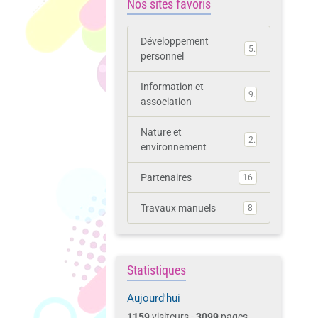
Nos sites favoris
Développement
5
personnel
Information et
9
association
Nature et
2
environnement
Partenaires
16
Travaux manuels
8
Statistiques
Aujourd'hui
1159
visiteurs -
3099
pages