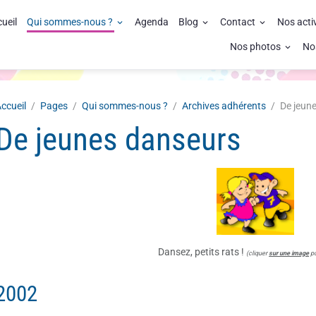
ueil
Qui sommes-nous ?
Agenda
Blog
Contact
Nos acti
Nos photos
No
ccueil
Pages
Qui sommes-nous ?
Archives adhérents
De jeun
De jeunes danseurs
Dansez, petits rats !
(cliquer
sur une image
po
2002