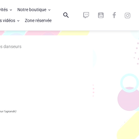
vités
Notre boutique
s vidéos
Zone réservée
es danseurs
ur l'agrandir)