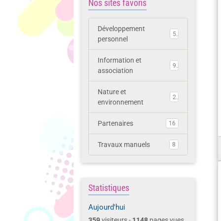
Nos sites favoris
Développement
5
personnel
Information et
9
association
Nature et
2
environnement
Partenaires
16
Travaux manuels
8
Statistiques
Aujourd'hui
359
visiteurs -
1148
pages vues