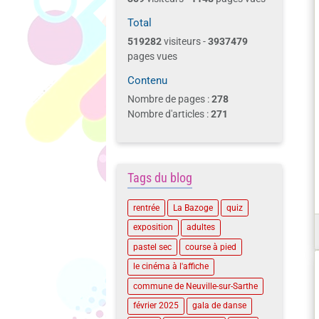
Total
519282
visiteurs -
3937479
pages vues
Contenu
Nombre de pages :
278
Nombre d'articles :
271
Tags du blog
rentrée
La Bazoge
quiz
exposition
adultes
pastel sec
course à pied
le cinéma à l'affiche
commune de Neuville-sur-Sarthe
février 2025
gala de danse