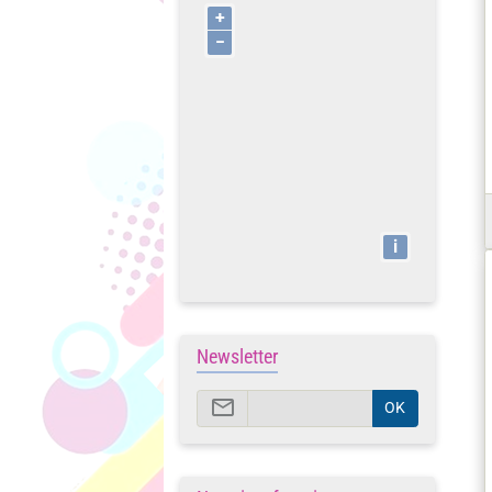
+
−
i
Newsletter
OK