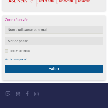
ASL Neuville
atelier floral
CinéAmbul
aquarelle
Zone réservée
Rester connecté
Mot de passe perdu ?
Valider