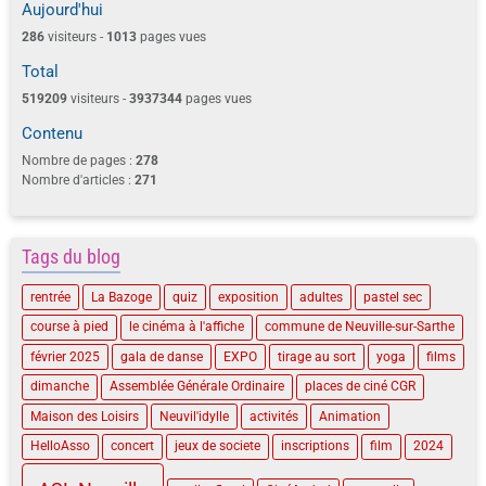
Aujourd'hui
286
visiteurs -
1013
pages vues
Total
519209
visiteurs -
3937344
pages vues
Contenu
Nombre de pages :
278
Nombre d'articles :
271
Tags du blog
rentrée
La Bazoge
quiz
exposition
adultes
pastel sec
course à pied
le cinéma à l'affiche
commune de Neuville-sur-Sarthe
février 2025
gala de danse
EXPO
tirage au sort
yoga
films
dimanche
Assemblée Générale Ordinaire
places de ciné CGR
Maison des Loisirs
Neuvil'idylle
activités
Animation
HelloAsso
concert
jeux de societe
inscriptions
film
2024