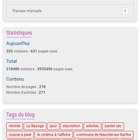
Travaux manuels
8
Statistiques
Aujourd'hui
325
visiteurs -
631
pages vues
Total
518480
visiteurs -
3935496
pages vues
Contenu
Nombre de pages :
278
Nombre d'articles :
271
Tags du blog
rentrée
La Bazoge
quiz
exposition
adultes
pastel sec
course à pied
le cinéma à l'affiche
commune de Neuville-sur-Sarthe