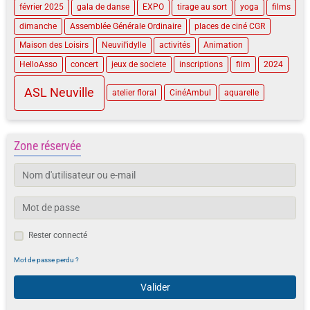
février 2025
gala de danse
EXPO
tirage au sort
yoga
films
dimanche
Assemblée Générale Ordinaire
places de ciné CGR
Maison des Loisirs
Neuvil'idylle
activités
Animation
HelloAsso
concert
jeux de societe
inscriptions
film
2024
ASL Neuville
atelier floral
CinéAmbul
aquarelle
Zone réservée
Rester connecté
Mot de passe perdu ?
Valider