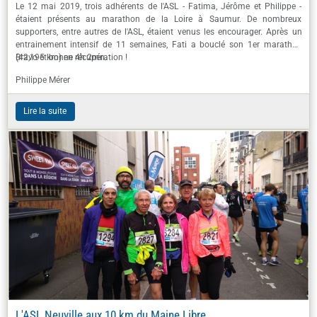
Le 12 mai 2019, trois adhérents de l'ASL - Fatima, Jérôme et Philippe -
étaient présents au marathon de la Loire à Saumur. De nombreux
supporters, entre autres de l'ASL, étaient venus les encourager. Après un
entrainement intensif de 11 semaines, Fati a bouclé son 1er marathon
(42,195 km) en 4h 2mn.
Bravo et bonne récupération !
Philippe Mérer
Lire la suite
L'ASL Neuville aux 10 km du Maine Libre