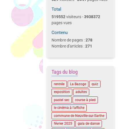
Total
519552
visiteurs -
3938372
pages vues
Contenu
Nombre de pages :
278
Nombre d'articles :
271
Tags du blog
rentrée
La Bazoge
quiz
exposition
adultes
pastel sec
course à pied
le cinéma à l'affiche
commune de Neuville-sur-Sarthe
février 2025
gala de danse