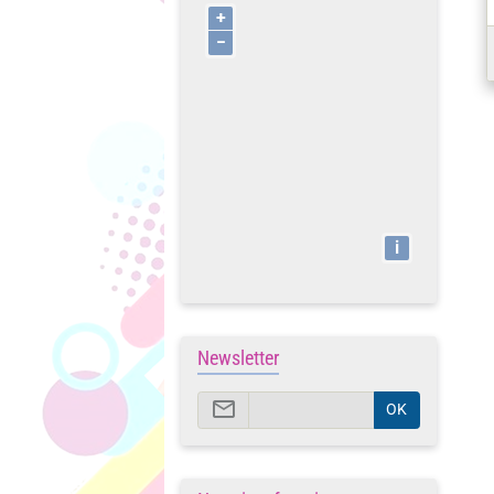
+
−
i
Newsletter
OK