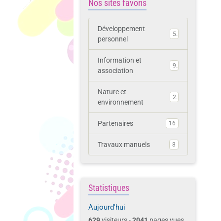
Nos sites favoris
Développement
5
personnel
Information et
9
association
Nature et
2
environnement
Partenaires
16
Travaux manuels
8
Statistiques
Aujourd'hui
629
visiteurs -
2041
pages vues