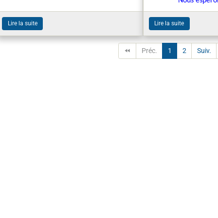
Nous espéro
Lire la suite
Lire la suite
Préc.
1
2
Suiv.