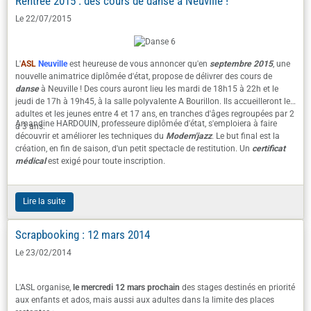
Rentrée 2015 : des cours de danse à Neuville !
Le 22/07/2015
L'
ASL
Neuville
est heureuse de vous annoncer qu'en
septembre 2015
, une
nouvelle animatrice diplômée d'état, propose de délivrer des cours de
danse
à Neuville ! Des cours auront lieu les mardi de 18h15 à 22h et le
jeudi de 17h à 19h45, à la salle polyvalente A Bourillon. Ils accueilleront les
adultes et les jeunes entre 4 et 17 ans, en tranches d'âges regroupées par 2
Amandine HARDOUIN, professeure diplômée d'état, s'emploiera à faire
à 3 ans.
découvrir et améliorer les techniques du
Modern'jazz
. Le but final est la
création, en fin de saison, d'un petit spectacle de restitution. Un
certificat
médical
est exigé pour toute inscription.
Lire la suite
Scrapbooking : 12 mars 2014
Le 23/02/2014
L'ASL organise,
le mercredi 12 mars prochain
des stages destinés en priorité
aux enfants et ados, mais aussi aux adultes dans la limite des places