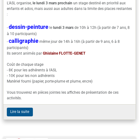
L'ASL organise,
le lundi 3 mars prochain
un stage destiné en priorité aux
enfants et ados, mais aussi aux adultes dans la limite des places restantes
:
dessin-peinture
-
le
lundi 3 mars
de 10h à 12h (à partir de 7 ans, 8
à 10 participants)
calligraphie
-
même jour de 14h à 16h (à partir de 9 ans, 6 à 8
participants)
Ils seront animés par
Ghislaine FLOTTE-GENET
Coût de chaque stage
- 8€ pour les adhérents à l'ASL
- 10€ pour les non adhérents
Matériel fourni (papier, porte-plume et plume, encre)
Vous trouverez en pièces jointes les affiches de présentation de ces
activités.
Lire la suite