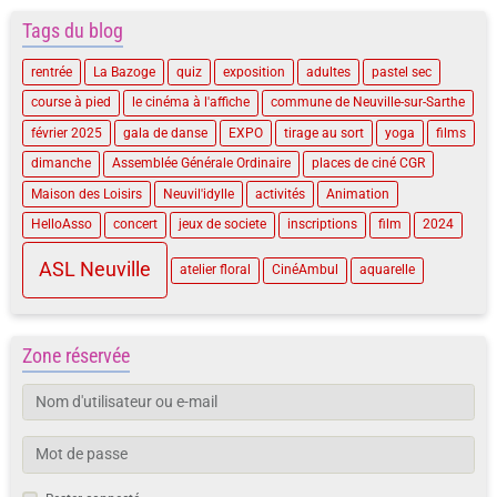
Tags du blog
rentrée
La Bazoge
quiz
exposition
adultes
pastel sec
course à pied
le cinéma à l'affiche
commune de Neuville-sur-Sarthe
février 2025
gala de danse
EXPO
tirage au sort
yoga
films
dimanche
Assemblée Générale Ordinaire
places de ciné CGR
Maison des Loisirs
Neuvil'idylle
activités
Animation
HelloAsso
concert
jeux de societe
inscriptions
film
2024
ASL Neuville
atelier floral
CinéAmbul
aquarelle
Zone réservée