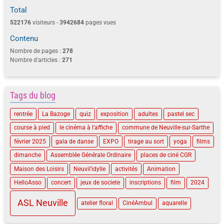
Total
522176
visiteurs -
3942684
pages vues
Contenu
Nombre de pages :
278
Nombre d'articles :
271
Tags du blog
rentrée
La Bazoge
quiz
exposition
adultes
pastel sec
course à pied
le cinéma à l'affiche
commune de Neuville-sur-Sarthe
février 2025
gala de danse
EXPO
tirage au sort
yoga
films
dimanche
Assemblée Générale Ordinaire
places de ciné CGR
Maison des Loisirs
Neuvil'idylle
activités
Animation
HelloAsso
concert
jeux de societe
inscriptions
film
2024
ASL Neuville
atelier floral
CinéAmbul
aquarelle