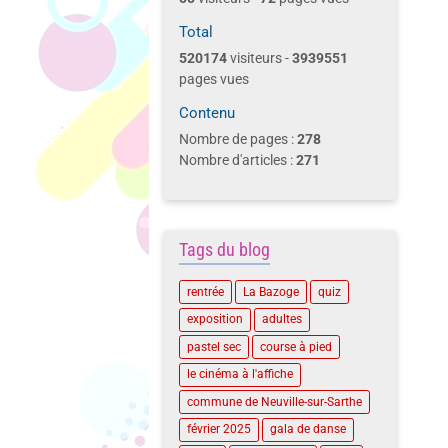
Total
520174
visiteurs -
3939551
pages vues
Contenu
Nombre de pages :
278
Nombre d'articles :
271
Tags du blog
rentrée
La Bazoge
quiz
exposition
adultes
pastel sec
course à pied
le cinéma à l'affiche
commune de Neuville-sur-Sarthe
février 2025
gala de danse