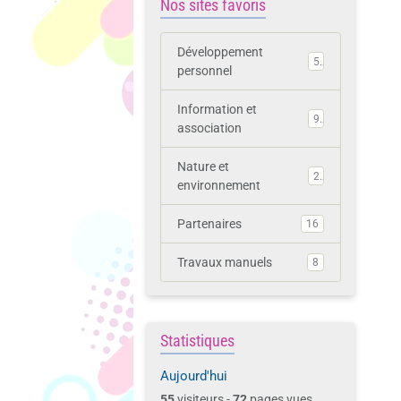
Nos sites favoris
Développement
5
personnel
Information et
9
association
Nature et
2
environnement
Partenaires
16
Travaux manuels
8
Statistiques
Aujourd'hui
55
visiteurs -
72
pages vues