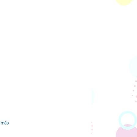
laméo