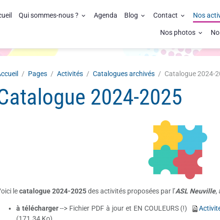
ueil
Qui sommes-nous ?
Agenda
Blog
Contact
Nos acti
Nos photos
No
ccueil
Pages
Activités
Catalogues archivés
Catalogue 2024-
Catalogue 2024-2025
oici le
catalogue 2024-2025
des activités proposées par l’
ASL Neuville
,
à télécharger
--> Fichier PDF à jour et EN COULEURS (!)
Activi
(171.34 Ko)