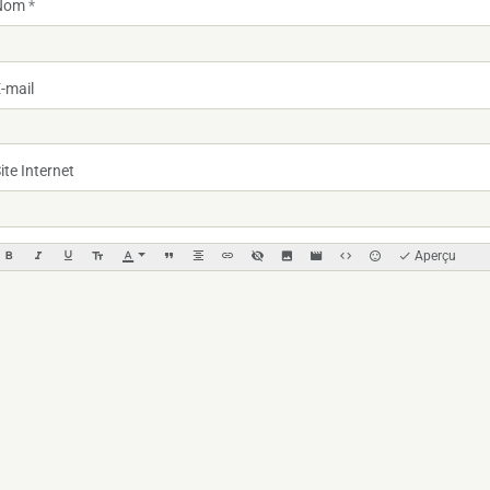
Nom
-mail
ite Internet
Aperçu