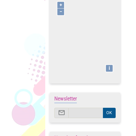
+
−
i
Newsletter
OK