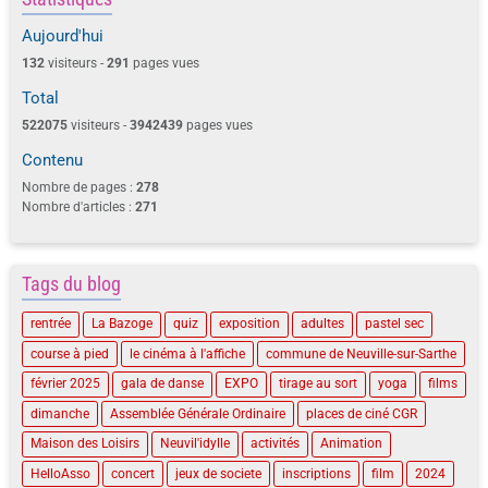
Aujourd'hui
132
visiteurs -
291
pages vues
Total
522075
visiteurs -
3942439
pages vues
Contenu
Nombre de pages :
278
Nombre d'articles :
271
Tags du blog
rentrée
La Bazoge
quiz
exposition
adultes
pastel sec
course à pied
le cinéma à l'affiche
commune de Neuville-sur-Sarthe
février 2025
gala de danse
EXPO
tirage au sort
yoga
films
dimanche
Assemblée Générale Ordinaire
places de ciné CGR
Maison des Loisirs
Neuvil'idylle
activités
Animation
HelloAsso
concert
jeux de societe
inscriptions
film
2024