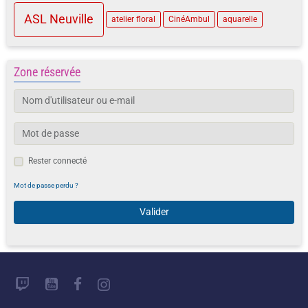
ASL Neuville
atelier floral
CinéAmbul
aquarelle
Zone réservée
Rester connecté
Mot de passe perdu ?
Valider