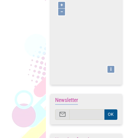
+
−
i
Newsletter
OK