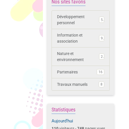
Nos sites favoris
Développement
5
personnel
Information et
9
association
Nature et
2
environnement
Partenaires
16
Travaux manuels
8
Statistiques
Aujourd'hui
110
visiteurs -
748
pages vues