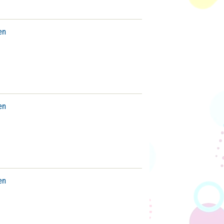
en
en
en