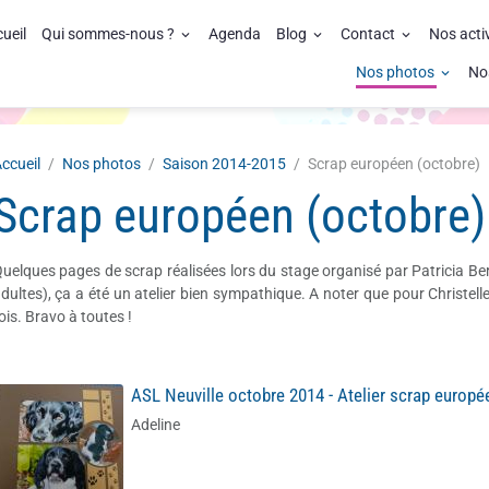
ueil
Qui sommes-nous ?
Agenda
Blog
Contact
Nos acti
Nos photos
No
ccueil
Nos photos
Saison 2014-2015
Scrap européen (octobre)
Scrap européen (octobre)
uelques pages de scrap réalisées lors du stage organisé par Patricia Ber
dultes), ça a été un atelier bien sympathique. A noter que pour Christelle e
ois. Bravo à toutes !
ASL Neuville octobre 2014 - Atelier scrap europé
Adeline