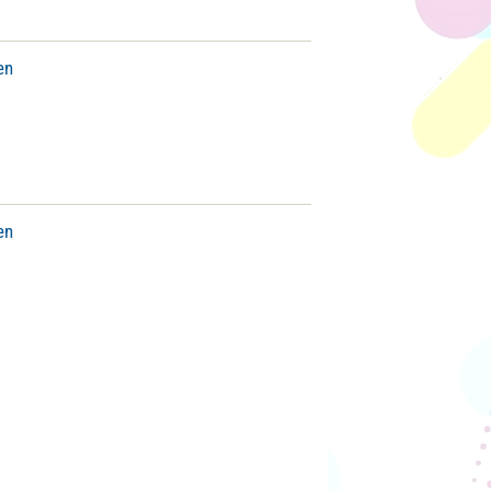
en
en