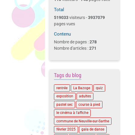
Total
519033
visiteurs -
3937079
pages vues
Contenu
Nombre de pages :
278
Nombre d'articles :
271
Tags du blog
rentrée
La Bazoge
quiz
exposition
adultes
pastel sec
course à pied
le cinéma à l'affiche
commune de Neuville-sur-Sarthe
février 2025
gala de danse