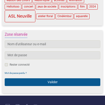
Maison des Loisirs
Neuvil'idylle
activités
Animation
HelloAsso
concert
jeux de societe
inscriptions
film
2024
ASL Neuville
atelier floral
CinéAmbul
aquarelle
Zone réservée
Rester connecté
Mot de passe perdu ?
Valider