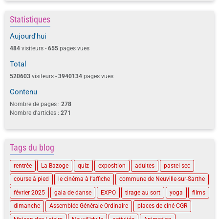
Statistiques
Aujourd'hui
484
visiteurs -
655
pages vues
Total
520603
visiteurs -
3940134
pages vues
Contenu
Nombre de pages :
278
Nombre d'articles :
271
Tags du blog
rentrée
La Bazoge
quiz
exposition
adultes
pastel sec
course à pied
le cinéma à l'affiche
commune de Neuville-sur-Sarthe
février 2025
gala de danse
EXPO
tirage au sort
yoga
films
dimanche
Assemblée Générale Ordinaire
places de ciné CGR