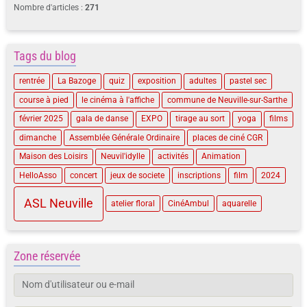
Nombre d'articles :
271
Tags du blog
rentrée
La Bazoge
quiz
exposition
adultes
pastel sec
course à pied
le cinéma à l'affiche
commune de Neuville-sur-Sarthe
février 2025
gala de danse
EXPO
tirage au sort
yoga
films
dimanche
Assemblée Générale Ordinaire
places de ciné CGR
Maison des Loisirs
Neuvil'idylle
activités
Animation
HelloAsso
concert
jeux de societe
inscriptions
film
2024
ASL Neuville
atelier floral
CinéAmbul
aquarelle
Zone réservée