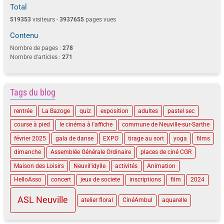
Total
519353
visiteurs -
3937655
pages vues
Contenu
Nombre de pages :
278
Nombre d'articles :
271
Tags du blog
rentrée
La Bazoge
quiz
exposition
adultes
pastel sec
course à pied
le cinéma à l'affiche
commune de Neuville-sur-Sarthe
février 2025
gala de danse
EXPO
tirage au sort
yoga
films
dimanche
Assemblée Générale Ordinaire
places de ciné CGR
Maison des Loisirs
Neuvil'idylle
activités
Animation
HelloAsso
concert
jeux de societe
inscriptions
film
2024
ASL Neuville
atelier floral
CinéAmbul
aquarelle