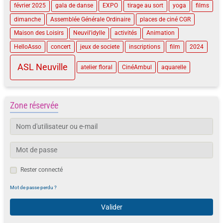
février 2025
gala de danse
EXPO
tirage au sort
yoga
films
dimanche
Assemblée Générale Ordinaire
places de ciné CGR
Maison des Loisirs
Neuvil'idylle
activités
Animation
HelloAsso
concert
jeux de societe
inscriptions
film
2024
ASL Neuville
atelier floral
CinéAmbul
aquarelle
Zone réservée
Rester connecté
Mot de passe perdu ?
Valider