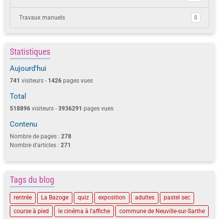
Travaux manuels
8
Statistiques
Aujourd'hui
741
visiteurs -
1426
pages vues
Total
518896
visiteurs -
3936291
pages vues
Contenu
Nombre de pages :
278
Nombre d'articles :
271
Tags du blog
rentrée
La Bazoge
quiz
exposition
adultes
pastel sec
course à pied
le cinéma à l'affiche
commune de Neuville-sur-Sarthe