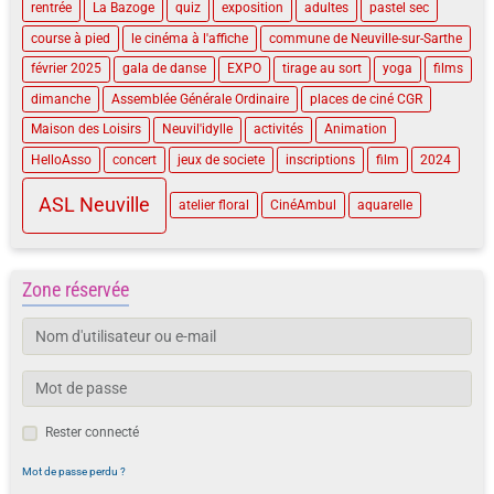
rentrée
La Bazoge
quiz
exposition
adultes
pastel sec
course à pied
le cinéma à l'affiche
commune de Neuville-sur-Sarthe
février 2025
gala de danse
EXPO
tirage au sort
yoga
films
dimanche
Assemblée Générale Ordinaire
places de ciné CGR
Maison des Loisirs
Neuvil'idylle
activités
Animation
HelloAsso
concert
jeux de societe
inscriptions
film
2024
ASL Neuville
atelier floral
CinéAmbul
aquarelle
Zone réservée
Rester connecté
Mot de passe perdu ?