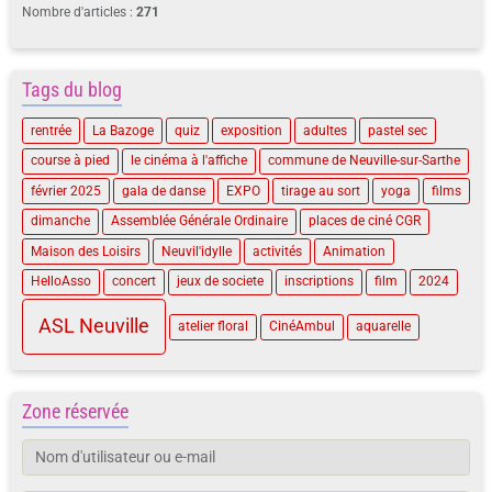
Nombre d'articles :
271
Tags du blog
rentrée
La Bazoge
quiz
exposition
adultes
pastel sec
course à pied
le cinéma à l'affiche
commune de Neuville-sur-Sarthe
février 2025
gala de danse
EXPO
tirage au sort
yoga
films
dimanche
Assemblée Générale Ordinaire
places de ciné CGR
Maison des Loisirs
Neuvil'idylle
activités
Animation
HelloAsso
concert
jeux de societe
inscriptions
film
2024
ASL Neuville
atelier floral
CinéAmbul
aquarelle
Zone réservée