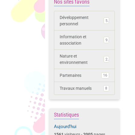
Nos sites favoris
Développement
5
personnel
Information et
9
association
Nature et
2
environnement
Partenaires
16
Travaux manuels
8
Statistiques
Aujourd'hui
1561
visiteurs -
2005
pages