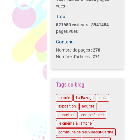
vues
Total
521680
visiteurs -
3941484
pages vues
Contenu
Nombre de pages :
278
Nombre d'articles :
271
Tags du blog
rentrée
La Bazoge
quiz
exposition
adultes
pastel sec
course à pied
le cinéma à l'affiche
commune de Neuville-sur-Sarthe