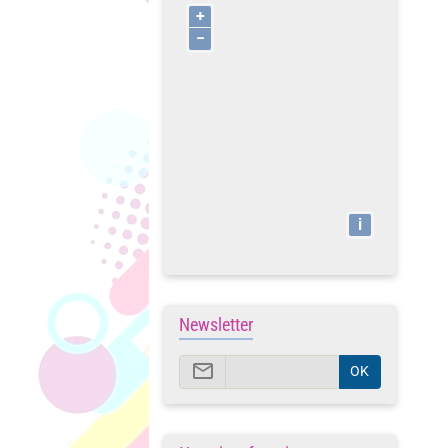
+
−
i
Newsletter
OK