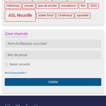
HelloAsso
concert
jeux de societe
inscriptions
film
2024
ASL Neuville
atelier floral
CinéAmbul
aquarelle
Zone réservée
Rester connecté
Mot de passe perdu ?
Valider