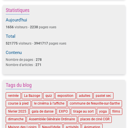
Statistiques
Aujourd'hui
1656
visiteurs -
2238
pages vues
Total
521775
visiteurs -
3941717
pages vues
Contenu
Nombre de pages :
278
Nombre d'articles :
271
Tags du blog
rentrée
La Bazoge
quiz
exposition
adultes
pastel sec
course à pied
le cinéma à l'affiche
commune de Neuville-sur-Sarthe
février 2025
gala de danse
EXPO
tirage au sort
yoga
films
dimanche
Assemblée Générale Ordinaire
places de ciné CGR
Maison des Loisirs
Neuvil'idylle
activités
Animation