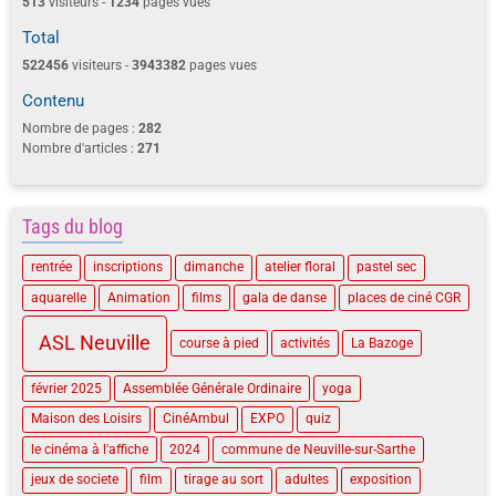
513
visiteurs -
1234
pages vues
Total
522456
visiteurs -
3943382
pages vues
Contenu
Nombre de pages :
282
Nombre d'articles :
271
Tags du blog
rentrée
inscriptions
dimanche
atelier floral
pastel sec
aquarelle
Animation
films
gala de danse
places de ciné CGR
ASL Neuville
course à pied
activités
La Bazoge
février 2025
Assemblée Générale Ordinaire
yoga
Maison des Loisirs
CinéAmbul
EXPO
quiz
le cinéma à l'affiche
2024
commune de Neuville-sur-Sarthe
jeux de societe
film
tirage au sort
adultes
exposition