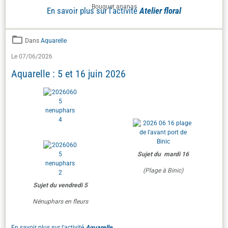
Bouquet ananas
En savoir plus sur l'activité
Atelier floral
Dans
Aquarelle
Le 07/06/2026
Aquarelle : 5 et 16 juin 2026
Sujet du mardi 16
(Plage à Binic)
Sujet du vendredi 5
Nénuphars en fleurs
En savoir plus sur l'activité
Aquarelle