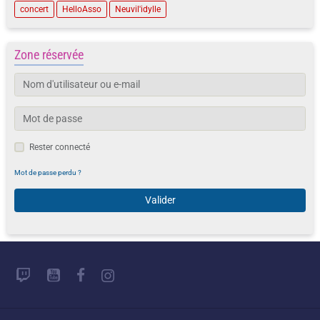
concert
HelloAsso
Neuvil'idylle
Zone réservée
Rester connecté
Mot de passe perdu ?
Valider