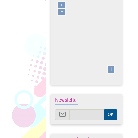
+
−
i
Newsletter
OK