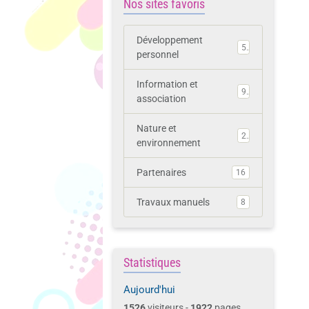
Nos sites favoris
Développement
5
personnel
Information et
9
association
Nature et
2
environnement
Partenaires
16
Travaux manuels
8
Statistiques
Aujourd'hui
1526
visiteurs -
1922
pages