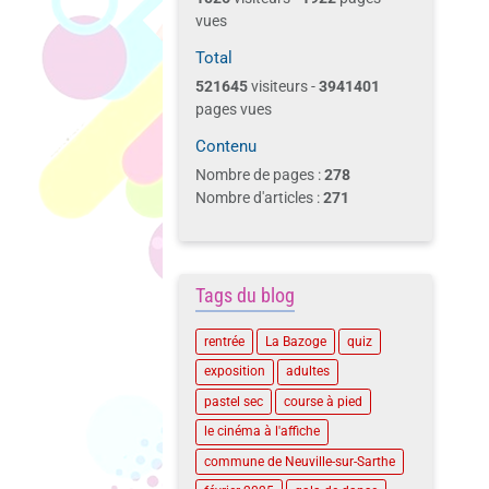
vues
Total
521645
visiteurs -
3941401
pages vues
Contenu
Nombre de pages :
278
Nombre d'articles :
271
Tags du blog
rentrée
La Bazoge
quiz
exposition
adultes
pastel sec
course à pied
le cinéma à l'affiche
commune de Neuville-sur-Sarthe