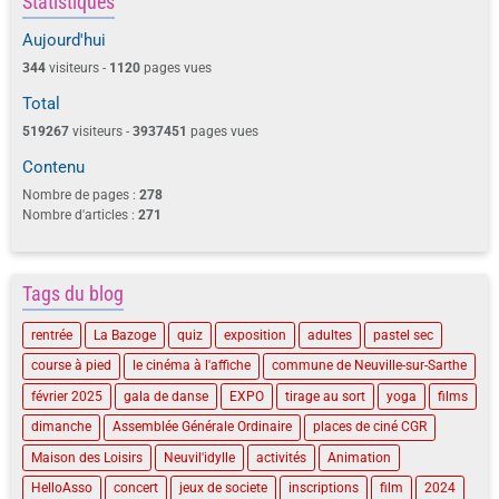
Statistiques
Aujourd'hui
344
visiteurs -
1120
pages vues
Total
519267
visiteurs -
3937451
pages vues
Contenu
Nombre de pages :
278
Nombre d'articles :
271
Tags du blog
rentrée
La Bazoge
quiz
exposition
adultes
pastel sec
course à pied
le cinéma à l'affiche
commune de Neuville-sur-Sarthe
février 2025
gala de danse
EXPO
tirage au sort
yoga
films
dimanche
Assemblée Générale Ordinaire
places de ciné CGR
Maison des Loisirs
Neuvil'idylle
activités
Animation
HelloAsso
concert
jeux de societe
inscriptions
film
2024