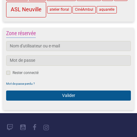
ASL Neuville
atelier floral
CinéAmbul
aquarelle
Zone réservée
Rester connecté
Mot de passe perdu ?
Valider