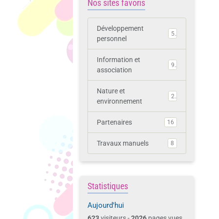
Nos sites favoris
Développement
5
personnel
Information et
9
association
Nature et
2
environnement
Partenaires
16
Travaux manuels
8
Statistiques
Aujourd'hui
623
visiteurs -
2026
pages vues