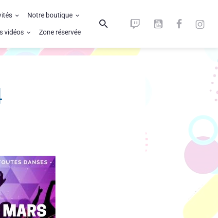
vités
Notre boutique
s vidéos
Zone réservée
4