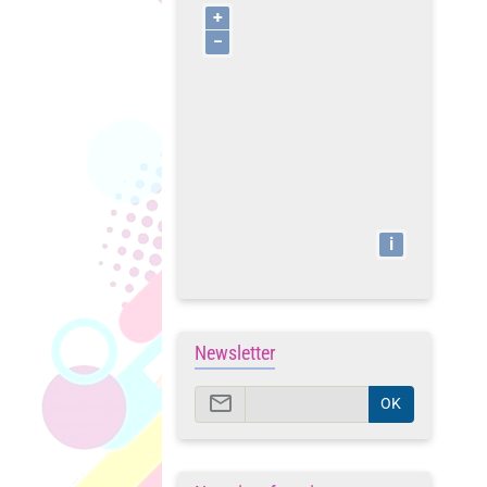
+
−
i
Newsletter
OK