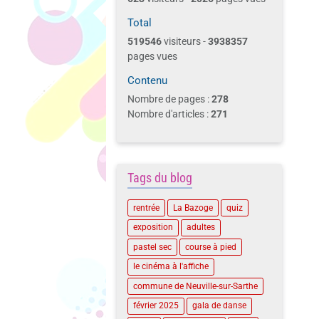
Total
519546
visiteurs -
3938357
pages vues
Contenu
Nombre de pages :
278
Nombre d'articles :
271
Tags du blog
rentrée
La Bazoge
quiz
exposition
adultes
pastel sec
course à pied
le cinéma à l'affiche
commune de Neuville-sur-Sarthe
février 2025
gala de danse