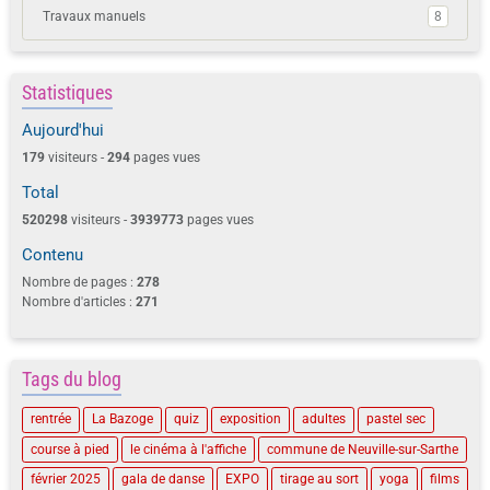
Travaux manuels
8
Statistiques
Aujourd'hui
179
visiteurs -
294
pages vues
Total
520298
visiteurs -
3939773
pages vues
Contenu
Nombre de pages :
278
Nombre d'articles :
271
Tags du blog
rentrée
La Bazoge
quiz
exposition
adultes
pastel sec
course à pied
le cinéma à l'affiche
commune de Neuville-sur-Sarthe
février 2025
gala de danse
EXPO
tirage au sort
yoga
films