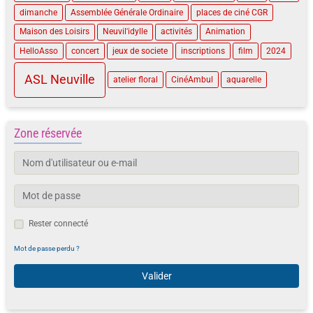
dimanche
Assemblée Générale Ordinaire
places de ciné CGR
Maison des Loisirs
Neuvil'idylle
activités
Animation
HelloAsso
concert
jeux de societe
inscriptions
film
2024
ASL Neuville
atelier floral
CinéAmbul
aquarelle
Zone réservée
Rester connecté
Mot de passe perdu ?
Valider