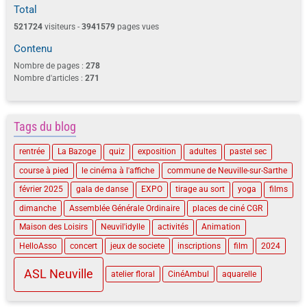
Total
521724
visiteurs -
3941579
pages vues
Contenu
Nombre de pages :
278
Nombre d'articles :
271
Tags du blog
rentrée
La Bazoge
quiz
exposition
adultes
pastel sec
course à pied
le cinéma à l'affiche
commune de Neuville-sur-Sarthe
février 2025
gala de danse
EXPO
tirage au sort
yoga
films
dimanche
Assemblée Générale Ordinaire
places de ciné CGR
Maison des Loisirs
Neuvil'idylle
activités
Animation
HelloAsso
concert
jeux de societe
inscriptions
film
2024
ASL Neuville
atelier floral
CinéAmbul
aquarelle