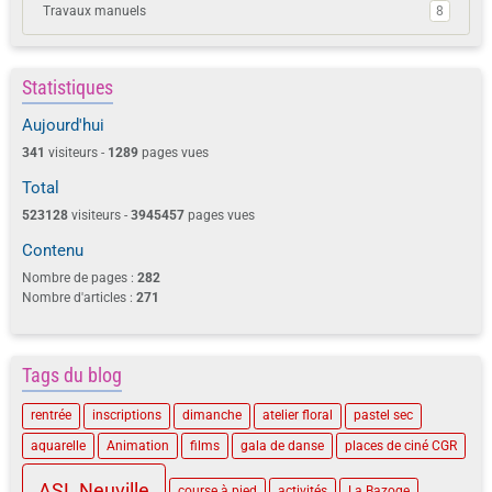
Travaux manuels
8
Statistiques
Aujourd'hui
341
visiteurs -
1289
pages vues
Total
523128
visiteurs -
3945457
pages vues
Contenu
Nombre de pages :
282
Nombre d'articles :
271
Tags du blog
rentrée
inscriptions
dimanche
atelier floral
pastel sec
aquarelle
Animation
films
gala de danse
places de ciné CGR
ASL Neuville
course à pied
activités
La Bazoge