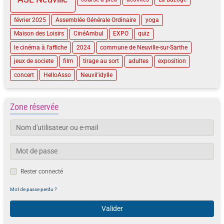
février 2025
Assemblée Générale Ordinaire
yoga
Maison des Loisirs
CinéAmbul
EXPO
quiz
le cinéma à l'affiche
2024
commune de Neuville-sur-Sarthe
jeux de societe
film
tirage au sort
adultes
exposition
concert
HelloAsso
Neuvil'idylle
Zone réservée
Rester connecté
Mot de passe perdu ?
Valider