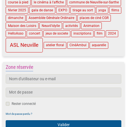
course à pied
le cinéma à l'affiche
commune de Neuville-sur-Sarthe
février 2025
gala de danse
EXPO
tirage au sort
yoga
films
dimanche
Assemblée Générale Ordinaire
places de ciné CGR
Maison des Loisirs
Neuvil'idylle
activités
Animation
HelloAsso
concert
jeux de societe
inscriptions
film
2024
ASL Neuville
atelier floral
CinéAmbul
aquarelle
Zone réservée
Rester connecté
Mot de passe perdu ?
Valider