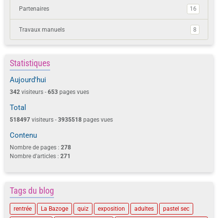
Partenaires
16
Travaux manuels
8
Statistiques
Aujourd'hui
342
visiteurs -
653
pages vues
Total
518497
visiteurs -
3935518
pages vues
Contenu
Nombre de pages :
278
Nombre d'articles :
271
Tags du blog
rentrée
La Bazoge
quiz
exposition
adultes
pastel sec