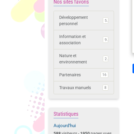
Nos sites favoris
Développement
5
personnel
Information et
9
association
Nature et
2
environnement
Partenaires
16
Travaux manuels
8
Statistiques
Aujourd'hui
588
visiteurs -
1950
pages vues