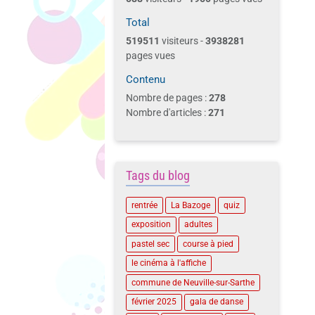
Total
519511
visiteurs -
3938281
pages vues
Contenu
Nombre de pages :
278
Nombre d'articles :
271
Tags du blog
rentrée
La Bazoge
quiz
exposition
adultes
pastel sec
course à pied
le cinéma à l'affiche
commune de Neuville-sur-Sarthe
février 2025
gala de danse