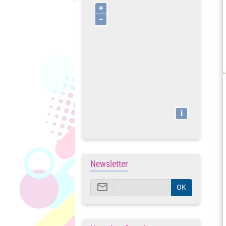
+
−
i
Newsletter
OK