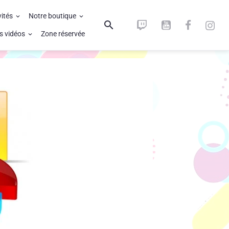
vités
Notre boutique
s vidéos
Zone réservée