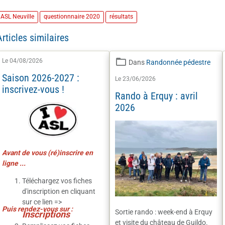
ASL Neuville
questionnnaire 2020
résultats
Articles similaires
Le 04/08/2026
Dans
Randonnée pédestre
Saison 2026-2027 :
Le 23/06/2026
inscrivez-vous !
Rando à Erquy : avril
2026
Avant de vous (ré)inscrire en
ligne ...
Téléchargez vos fiches
d'inscription en cliquant
sur ce lien =>
Puis rendez-vous sur :
Sortie rando : week-end à Erquy
I
nscriptions
et visite du château de Guildo.