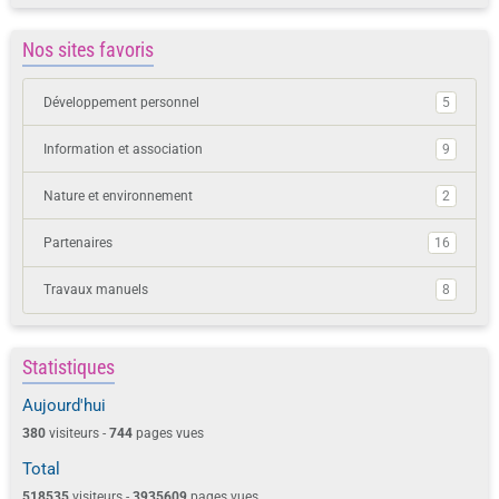
Nos sites favoris
Développement personnel
5
Information et association
9
Nature et environnement
2
Partenaires
16
Travaux manuels
8
Statistiques
Aujourd'hui
380
visiteurs -
744
pages vues
Total
518535
visiteurs -
3935609
pages vues