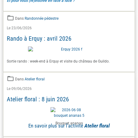
Et pour vous (ré)inscrire en face à face ?
Dans
Randonnée pédestre
Le 23/06/2026
Rando à Erquy : avril 2026
Sortie rando : week-end à Erquy et visite du château de Guildo.
Dans
Atelier floral
Le 09/06/2026
Atelier floral : 8 juin 2026
Bouquet ananas
En savoir plus sur l'activité
Atelier floral