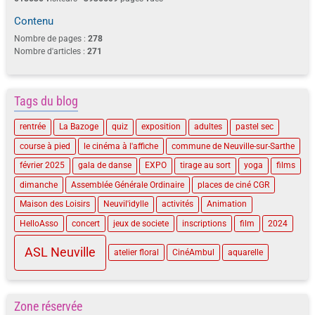
Contenu
Nombre de pages :
278
Nombre d'articles :
271
Tags du blog
rentrée
La Bazoge
quiz
exposition
adultes
pastel sec
course à pied
le cinéma à l'affiche
commune de Neuville-sur-Sarthe
février 2025
gala de danse
EXPO
tirage au sort
yoga
films
dimanche
Assemblée Générale Ordinaire
places de ciné CGR
Maison des Loisirs
Neuvil'idylle
activités
Animation
HelloAsso
concert
jeux de societe
inscriptions
film
2024
ASL Neuville
atelier floral
CinéAmbul
aquarelle
Zone réservée