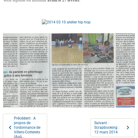
Votre réponse est attendue
avant le 27 février.
Précédent : A
propos de
Suivant :
l'ordonnance de
Scrapbooking :
Villers-Cotterets
12 mars 2014
(Aoû...