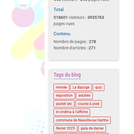
Total
518601
visiteurs -
3935763
pages vues
Contenu
Nombre de pages :
278
Nombre d'articles :
271
Tags du blog
rentrée
La Bazoge
quiz
exposition
adultes
pastel sec
course à pied
le cinéma à l'affiche
commune de Neuville-sur-Sarthe
février 2025
gala de danse