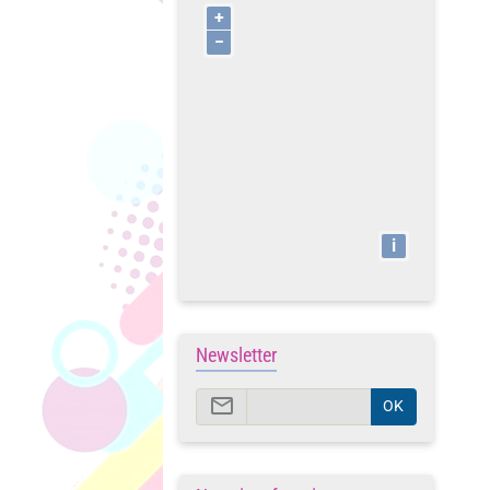
+
−
i
Newsletter
OK