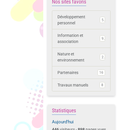
Nos sites favoris
Développement
5
personnel
Information et
9
association
Nature et
2
environnement
Partenaires
16
Travaux manuels
8
Statistiques
Aujourd'hui
446
visiteurs -
898
pages vues