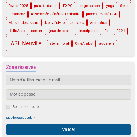
février 2025
gala de danse
EXPO
tirage au sort
yoga
films
dimanche
Assemblée Générale Ordinaire
places de ciné CGR
Maison des Loisirs
Neuvil'idylle
activités
Animation
HelloAsso
concert
jeux de societe
inscriptions
film
2024
ASL Neuville
atelier floral
CinéAmbul
aquarelle
Zone réservée
Rester connecté
Mot de passe perdu ?
Valider