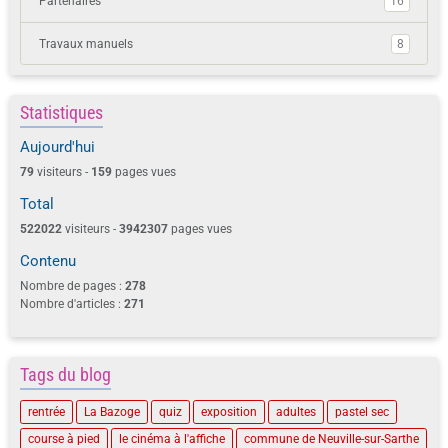
Partenaires
16
Travaux manuels
8
Statistiques
Aujourd'hui
79
visiteurs -
159
pages vues
Total
522022
visiteurs -
3942307
pages vues
Contenu
Nombre de pages :
278
Nombre d'articles :
271
Tags du blog
rentrée
La Bazoge
quiz
exposition
adultes
pastel sec
course à pied
le cinéma à l'affiche
commune de Neuville-sur-Sarthe