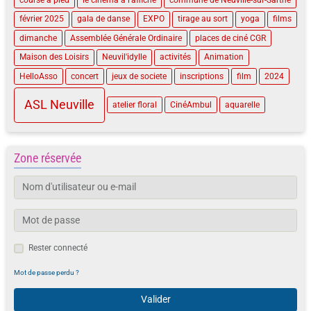
février 2025
gala de danse
EXPO
tirage au sort
yoga
films
dimanche
Assemblée Générale Ordinaire
places de ciné CGR
Maison des Loisirs
Neuvil'idylle
activités
Animation
HelloAsso
concert
jeux de societe
inscriptions
film
2024
ASL Neuville
atelier floral
CinéAmbul
aquarelle
Zone réservée
Rester connecté
Mot de passe perdu ?
Valider