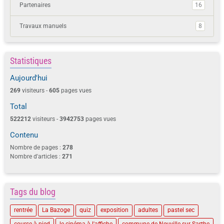
Partenaires
16
Travaux manuels
8
Statistiques
Aujourd'hui
269
visiteurs -
605
pages vues
Total
522212
visiteurs -
3942753
pages vues
Contenu
Nombre de pages :
278
Nombre d'articles :
271
Tags du blog
rentrée
La Bazoge
quiz
exposition
adultes
pastel sec
course à pied
le cinéma à l'affiche
commune de Neuville-sur-Sarthe