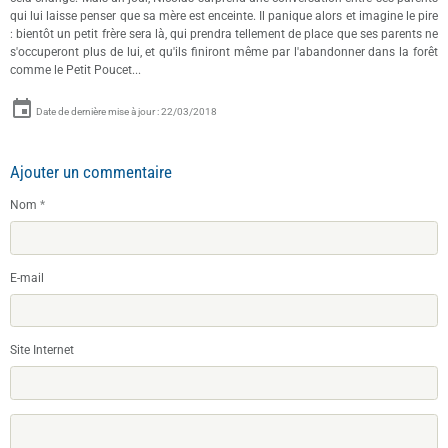
qui lui laisse penser que sa mère est enceinte. Il panique alors et imagine le pire
: bientôt un petit frère sera là, qui prendra tellement de place que ses parents ne
s'occuperont plus de lui, et qu'ils finiront même par l'abandonner dans la forêt
comme le Petit Poucet...
Date de dernière mise à jour : 22/03/2018
Ajouter un commentaire
Nom
E-mail
Site Internet