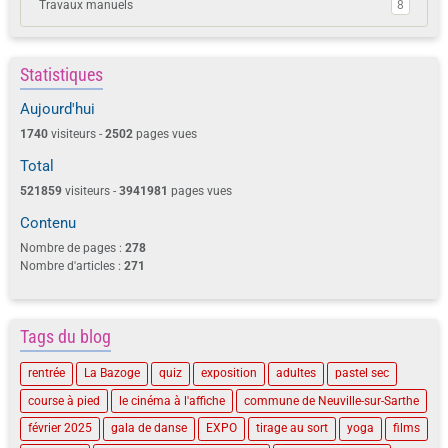
Travaux manuels
8
Statistiques
Aujourd'hui
1740
visiteurs -
2502
pages vues
Total
521859
visiteurs -
3941981
pages vues
Contenu
Nombre de pages :
278
Nombre d'articles :
271
Tags du blog
rentrée
La Bazoge
quiz
exposition
adultes
pastel sec
course à pied
le cinéma à l'affiche
commune de Neuville-sur-Sarthe
février 2025
gala de danse
EXPO
tirage au sort
yoga
films