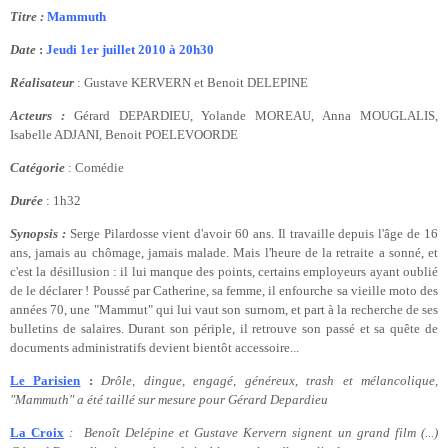
Titre :
Mammuth
Date
:
Jeudi 1er juillet 2010 à 20h30
Réalisateur
: Gustave KERVERN et Benoit DELEPINE
Acteurs :
Gérard DEPARDIEU, Yolande MOREAU, Anna MOUGLALIS,
Isabelle ADJANI, Benoit POELEVOORDE
Catégorie
: Comédie
Durée
: 1h32
Synopsis :
Serge Pilardosse vient d'avoir 60 ans. Il travaille depuis l'âge de 16
ans, jamais au chômage, jamais malade. Mais l'heure de la retraite a sonné, et
c'est la désillusion : il lui manque des points, certains employeurs ayant oublié
de le déclarer ! Poussé par Catherine, sa femme, il enfourche sa vieille moto des
années 70, une "Mammut" qui lui vaut son surnom, et part à la recherche de ses
bulletins de salaires. Durant son périple, il retrouve son passé et sa quête de
documents administratifs devient bientôt accessoire...
Le Parisien
:
Drôle, dingue, engagé, généreux, trash et mélancolique,
"Mammuth" a été taillé sur mesure pour Gérard Depardieu
La Croix
: Benoît Delépine et Gustave Kervern signent un grand film (...)