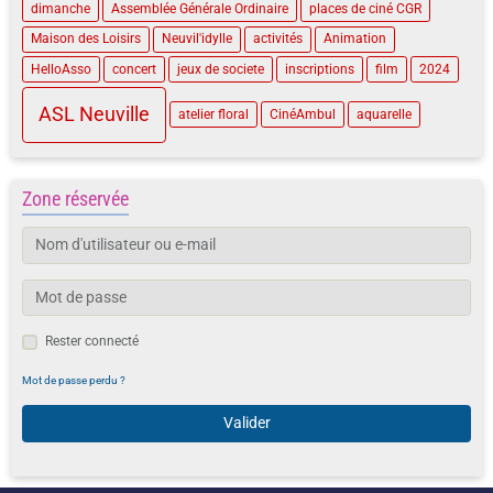
dimanche
Assemblée Générale Ordinaire
places de ciné CGR
Maison des Loisirs
Neuvil'idylle
activités
Animation
HelloAsso
concert
jeux de societe
inscriptions
film
2024
ASL Neuville
atelier floral
CinéAmbul
aquarelle
Zone réservée
Rester connecté
Mot de passe perdu ?
Valider