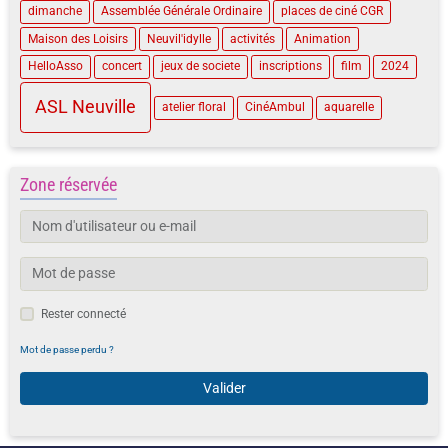
dimanche
Assemblée Générale Ordinaire
places de ciné CGR
Maison des Loisirs
Neuvil'idylle
activités
Animation
HelloAsso
concert
jeux de societe
inscriptions
film
2024
ASL Neuville
atelier floral
CinéAmbul
aquarelle
Zone réservée
Rester connecté
Mot de passe perdu ?
Valider