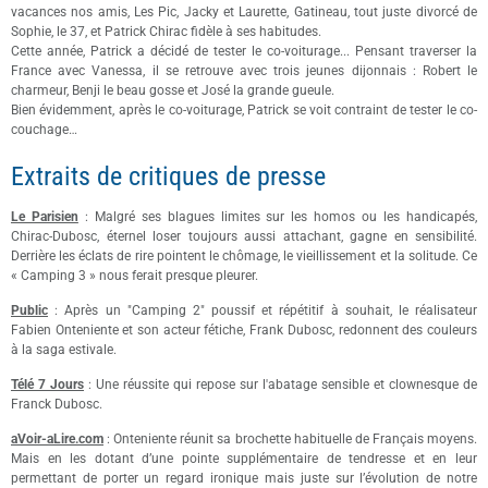
vacances nos amis, Les Pic, Jacky et Laurette, Gatineau, tout juste divorcé de
Sophie, le 37, et Patrick Chirac fidèle à ses habitudes.
Cette année, Patrick a décidé de tester le co-voiturage... Pensant traverser la
France avec Vanessa, il se retrouve avec trois jeunes dijonnais : Robert le
charmeur, Benji le beau gosse et José la grande gueule.
Bien évidemment, après le co-voiturage, Patrick se voit contraint de tester le co-
couchage…
Extraits de critiques de presse
Le Parisien
: Malgré ses blagues limites sur les homos ou les handicapés,
Chirac-Dubosc, éternel loser toujours aussi attachant, gagne en sensibilité.
Derrière les éclats de rire pointent le chômage, le vieillissement et la solitude. Ce
« Camping 3 » nous ferait presque pleurer.
Public
: Après un "Camping 2" poussif et répétitif à souhait, le réalisateur
Fabien Onteniente et son acteur fétiche, Frank Dubosc, redonnent des couleurs
à la saga estivale.
Télé 7 Jours
: Une réussite qui repose sur l'abatage sensible et clownesque de
Franck Dubosc.
aVoir-aLire.com
: Onteniente réunit sa brochette habituelle de Français moyens.
Mais en les dotant d’une pointe supplémentaire de tendresse et en leur
permettant de porter un regard ironique mais juste sur l’évolution de notre