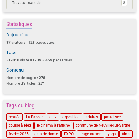
Travaux manuels
8
Statistiques
Aujourd'hui
87
visiteurs -
128
pages vues
Total
519010
visiteurs -
3936459
pages vues
Contenu
Nombre de pages :
278
Nombre d'articles :
271
Tags du blog
rentrée
La Bazoge
quiz
exposition
adultes
pastel sec
course à pied
le cinéma à l'affiche
commune de Neuville-sur-Sarthe
février 2025
gala de danse
EXPO
tirage au sort
yoga
films