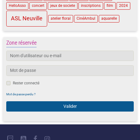
HelloAsso
concert
jeux de societe
inscriptions
film
2024
ASL Neuville
atelier floral
CinéAmbul
aquarelle
Zone réservée
Rester connecté
Mot de passe perdu ?
Valider