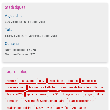
Statistiques
Aujourd'hui
320
visiteurs -
615
pages vues
Total
518475
visiteurs -
3935480
pages vues
Contenu
Nombre de pages :
278
Nombre d'articles :
271
Tags du blog
rentrée
La Bazoge
quiz
exposition
adultes
pastel sec
course à pied
le cinéma à l'affiche
commune de Neuville-sur-Sarthe
février 2025
gala de danse
EXPO
tirage au sort
yoga
films
dimanche
Assemblée Générale Ordinaire
places de ciné CGR
Maison des Loisirs
Neuvil'idylle
activités
Animation