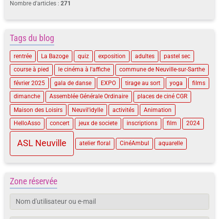
Nombre d'articles :
271
Tags du blog
rentrée
La Bazoge
quiz
exposition
adultes
pastel sec
course à pied
le cinéma à l'affiche
commune de Neuville-sur-Sarthe
février 2025
gala de danse
EXPO
tirage au sort
yoga
films
dimanche
Assemblée Générale Ordinaire
places de ciné CGR
Maison des Loisirs
Neuvil'idylle
activités
Animation
HelloAsso
concert
jeux de societe
inscriptions
film
2024
ASL Neuville
atelier floral
CinéAmbul
aquarelle
Zone réservée