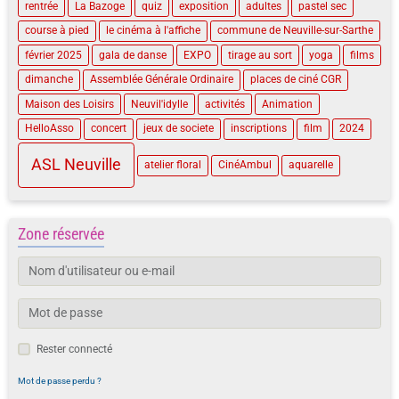
rentrée
La Bazoge
quiz
exposition
adultes
pastel sec
course à pied
le cinéma à l'affiche
commune de Neuville-sur-Sarthe
février 2025
gala de danse
EXPO
tirage au sort
yoga
films
dimanche
Assemblée Générale Ordinaire
places de ciné CGR
Maison des Loisirs
Neuvil'idylle
activités
Animation
HelloAsso
concert
jeux de societe
inscriptions
film
2024
ASL Neuville
atelier floral
CinéAmbul
aquarelle
Zone réservée
Rester connecté
Mot de passe perdu ?