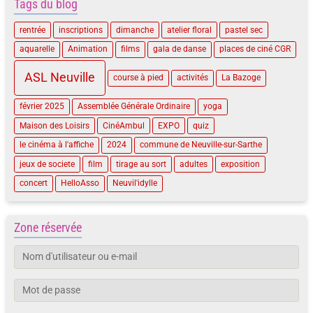
Tags du blog
rentrée
inscriptions
dimanche
atelier floral
pastel sec
aquarelle
Animation
films
gala de danse
places de ciné CGR
ASL Neuville
course à pied
activités
La Bazoge
février 2025
Assemblée Générale Ordinaire
yoga
Maison des Loisirs
CinéAmbul
EXPO
quiz
le cinéma à l'affiche
2024
commune de Neuville-sur-Sarthe
jeux de societe
film
tirage au sort
adultes
exposition
concert
HelloAsso
Neuvil'idylle
Zone réservée