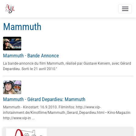
Mammuth
Mammuth - Bande Annonce
La bande-annonce du film Mammuth, réalisé par Gustave Kervern, avec Gérard
Depardieu. Sorti le 21 avril 2010."
Mammuth - Gérard Depardieu: Mammuth
Mammuth - Kinostart: 16.9.2010. Filminfos: http://www.vip-
infotainment.de/Kinofilme/Mammuth_Gerard_Depardieu.html • Kino-Magazin:
http://www.vip-in ...