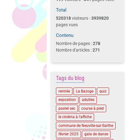
Total
520318
visiteurs -
3939820
pages vues
Contenu
Nombre de pages :
278
Nombre d'articles :
271
Tags du blog
rentrée
La Bazoge
quiz
exposition
adultes
pastel sec
course à pied
le cinéma à l'affiche
commune de Neuville-sur-Sarthe
février 2025
gala de danse