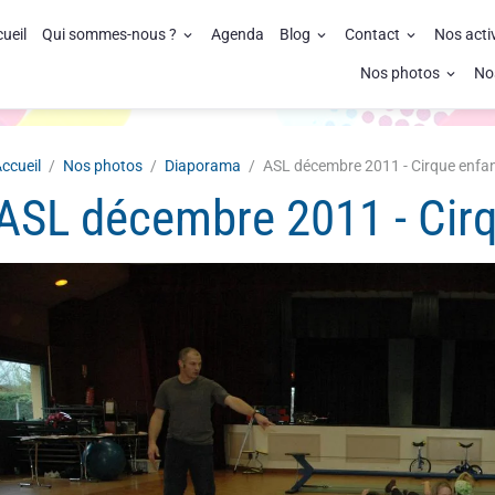
ueil
Qui sommes-nous ?
Agenda
Blog
Contact
Nos acti
Nos photos
No
ccueil
Nos photos
Diaporama
ASL décembre 2011 - Cirque enfa
ASL décembre 2011 - Cir