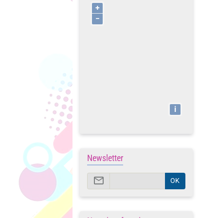
+
−
i
Newsletter
OK