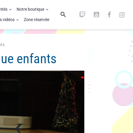
vités
Notre boutique
s vidéos
Zone réservée
nts
que enfants