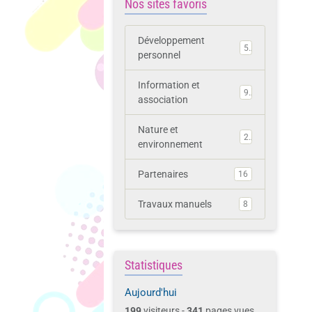
Nos sites favoris
Développement
5
personnel
Information et
9
association
Nature et
2
environnement
Partenaires
16
Travaux manuels
8
Statistiques
Aujourd'hui
199
visiteurs -
341
pages vues