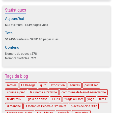
Statistiques
Aujourd'hui
533
visiteurs -
1849
pages vues
Total
519456
visiteurs -
3938180
pages vues
Contenu
Nombre de pages :
278
Nombre d'articles :
271
Tags du blog
rentrée
La Bazoge
quiz
exposition
adultes
pastel sec
course à pied
le cinéma à l'affiche
commune de Neuville-sur-Sarthe
février 2025
gala de danse
EXPO
tirage au sort
yoga
films
dimanche
Assemblée Générale Ordinaire
places de ciné CGR