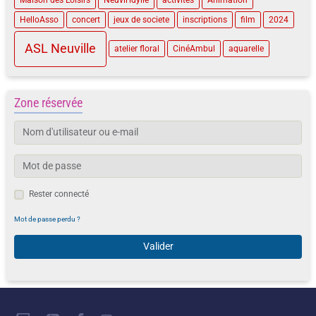
Maison des Loisirs
Neuvil'idylle
activités
Animation
HelloAsso
concert
jeux de societe
inscriptions
film
2024
ASL Neuville
atelier floral
CinéAmbul
aquarelle
Zone réservée
Rester connecté
Mot de passe perdu ?
Valider