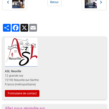
Retour
Partager
Facebook
X
Email
ASL Neuville
12 grande rue
72190 Neuville-sur-Sarthe
France (métropolitaine)
Formulaire de contact
Allez nous rejoindre sur ...