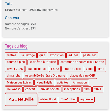
Total
519596
visiteurs -
3938467
pages vues
Contenu
Nombre de pages :
278
Nombre d'articles :
271
Tags du blog
rentrée
La Bazoge
quiz
exposition
adultes
pastel sec
course à pied
le cinéma à l'affiche
commune de Neuville-sur-Sarthe
février 2025
gala de danse
EXPO
tirage au sort
yoga
films
dimanche
Assemblée Générale Ordinaire
places de ciné CGR
Maison des Loisirs
Neuvil'idylle
activités
Animation
HelloAsso
concert
jeux de societe
inscriptions
film
2024
ASL Neuville
atelier floral
CinéAmbul
aquarelle