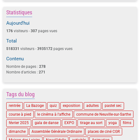
Statistiques
Aujourd'hui
176
visiteurs -
307
pages vues
Total
518331
visiteurs -
3935172
pages vues
Contenu
Nombre de pages :
278
Nombre d'articles :
271
Tags du blog
rentrée
La Bazoge
quiz
exposition
adultes
pastel sec
course à pied
le cinéma à l'affiche
commune de Neuville-sur-Sarthe
février 2025
gala de danse
EXPO
tirage au sort
yoga
films
dimanche
Assemblée Générale Ordinaire
places de ciné CGR