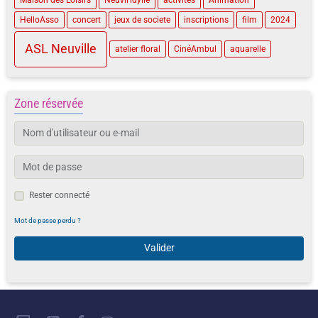
Maison des Loisirs
Neuvil'idylle
activités
Animation
HelloAsso
concert
jeux de societe
inscriptions
film
2024
ASL Neuville
atelier floral
CinéAmbul
aquarelle
Zone réservée
Rester connecté
Mot de passe perdu ?
Valider