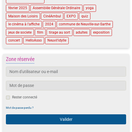
février 2025
Assemblée Générale Ordinaire
yoga
Maison des Loisirs
CinéAmbul
EXPO
quiz
le cinéma à l'affiche
2024
commune de Neuville-sur-Sarthe
jeux de societe
film
tirage au sort
adultes
exposition
concert
HelloAsso
Neuvil'idylle
Zone réservée
Rester connecté
Mot de passe perdu ?
Valider