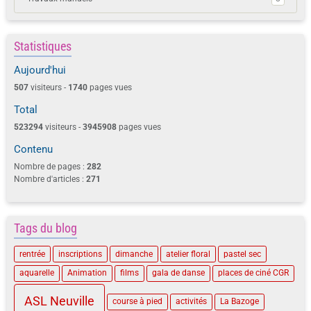
Statistiques
Aujourd'hui
507
visiteurs -
1740
pages vues
Total
523294
visiteurs -
3945908
pages vues
Contenu
Nombre de pages :
282
Nombre d'articles :
271
Tags du blog
rentrée
inscriptions
dimanche
atelier floral
pastel sec
aquarelle
Animation
films
gala de danse
places de ciné CGR
ASL Neuville
course à pied
activités
La Bazoge