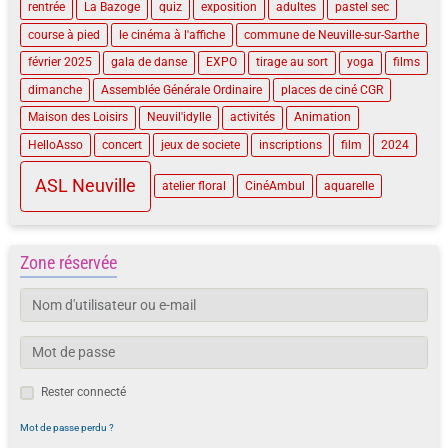
rentrée
La Bazoge
quiz
exposition
adultes
pastel sec
course à pied
le cinéma à l'affiche
commune de Neuville-sur-Sarthe
février 2025
gala de danse
EXPO
tirage au sort
yoga
films
dimanche
Assemblée Générale Ordinaire
places de ciné CGR
Maison des Loisirs
Neuvil'idylle
activités
Animation
HelloAsso
concert
jeux de societe
inscriptions
film
2024
ASL Neuville
atelier floral
CinéAmbul
aquarelle
Zone réservée
Rester connecté
Mot de passe perdu ?