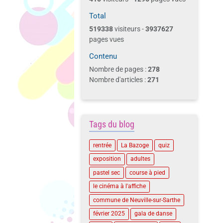
Total
519338
visiteurs -
3937627
pages vues
Contenu
Nombre de pages :
278
Nombre d'articles :
271
Tags du blog
rentrée
La Bazoge
quiz
exposition
adultes
pastel sec
course à pied
le cinéma à l'affiche
commune de Neuville-sur-Sarthe
février 2025
gala de danse