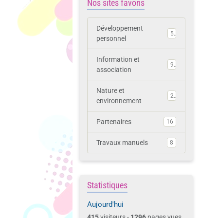
Nos sites favoris
Développement
5
personnel
Information et
9
association
Nature et
2
environnement
Partenaires
16
Travaux manuels
8
Statistiques
Aujourd'hui
415
visiteurs -
1296
pages vues