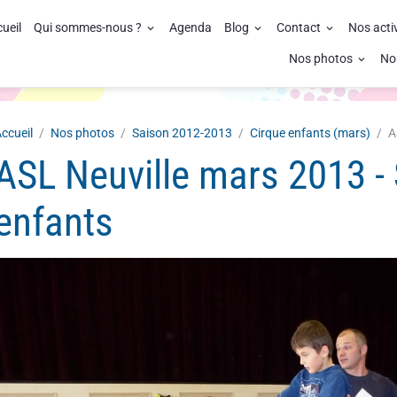
ueil
Qui sommes-nous ?
Agenda
Blog
Contact
Nos acti
Nos photos
No
ccueil
Nos photos
Saison 2012-2013
Cirque enfants (mars)
A
ASL Neuville mars 2013 - 
enfants