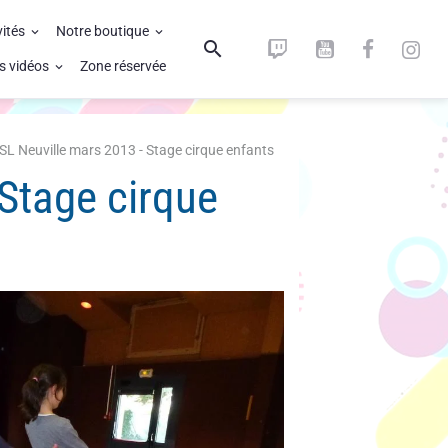
vités
Notre boutique
s vidéos
Zone réservée
SL Neuville mars 2013 - Stage cirque enfants
Stage cirque