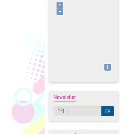
+
−
i
Newsletter
OK