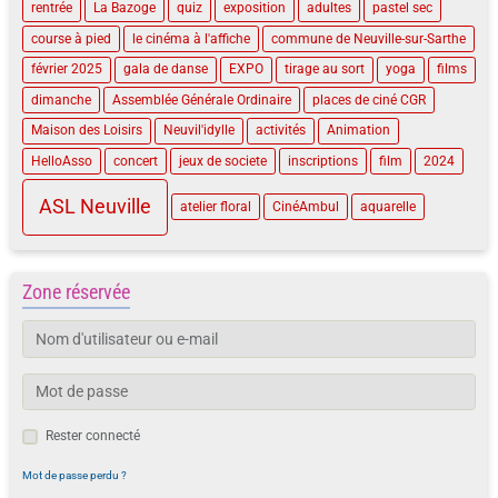
rentrée
La Bazoge
quiz
exposition
adultes
pastel sec
course à pied
le cinéma à l'affiche
commune de Neuville-sur-Sarthe
février 2025
gala de danse
EXPO
tirage au sort
yoga
films
dimanche
Assemblée Générale Ordinaire
places de ciné CGR
Maison des Loisirs
Neuvil'idylle
activités
Animation
HelloAsso
concert
jeux de societe
inscriptions
film
2024
ASL Neuville
atelier floral
CinéAmbul
aquarelle
Zone réservée
Rester connecté
Mot de passe perdu ?