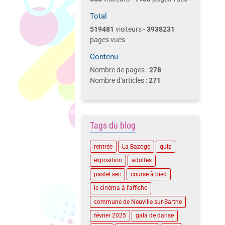
Total
519481
visiteurs -
3938231
pages vues
Contenu
Nombre de pages :
278
Nombre d'articles :
271
Tags du blog
rentrée
La Bazoge
quiz
exposition
adultes
pastel sec
course à pied
le cinéma à l'affiche
commune de Neuville-sur-Sarthe
février 2025
gala de danse