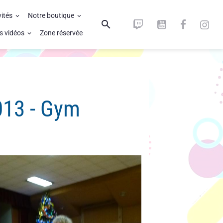
vités
Notre boutique
s vidéos
Zone réservée
013 - Gym