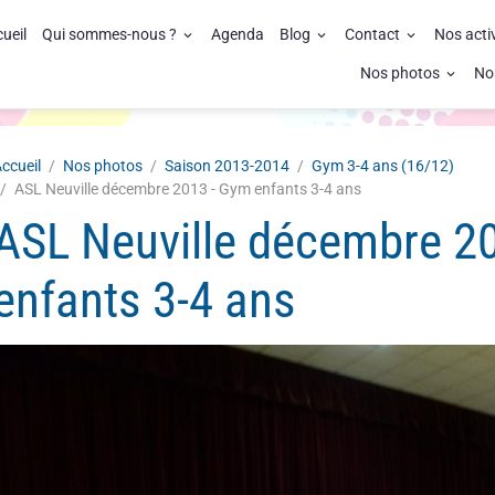
ueil
Qui sommes-nous ?
Agenda
Blog
Contact
Nos acti
Nos photos
No
ccueil
Nos photos
Saison 2013-2014
Gym 3-4 ans (16/12)
ASL Neuville décembre 2013 - Gym enfants 3-4 ans
ASL Neuville décembre 2
enfants 3-4 ans