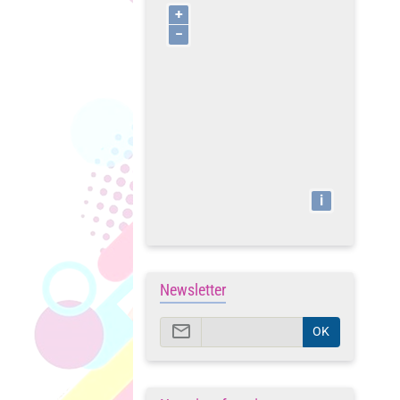
+
−
i
Newsletter
OK