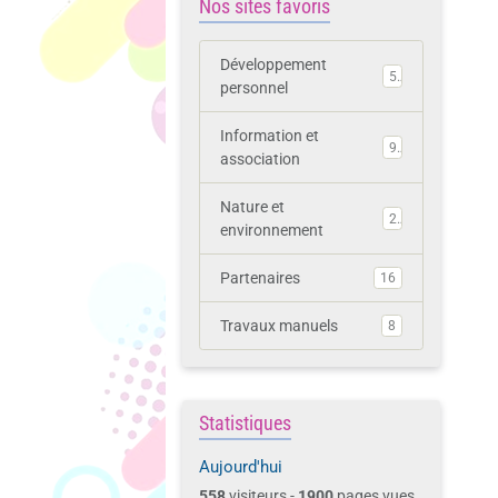
Nos sites favoris
Développement
5
personnel
Information et
9
association
Nature et
2
environnement
Partenaires
16
Travaux manuels
8
Statistiques
Aujourd'hui
558
visiteurs -
1900
pages vues