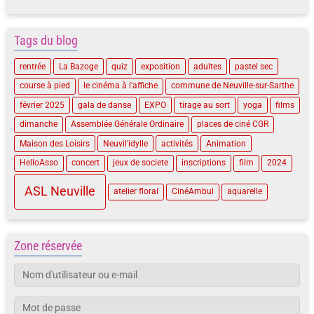
Tags du blog
rentrée
La Bazoge
quiz
exposition
adultes
pastel sec
course à pied
le cinéma à l'affiche
commune de Neuville-sur-Sarthe
février 2025
gala de danse
EXPO
tirage au sort
yoga
films
dimanche
Assemblée Générale Ordinaire
places de ciné CGR
Maison des Loisirs
Neuvil'idylle
activités
Animation
HelloAsso
concert
jeux de societe
inscriptions
film
2024
ASL Neuville
atelier floral
CinéAmbul
aquarelle
Zone réservée