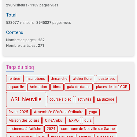
290
visiteurs -
1159
pages vues
Total
523077
visiteurs -
3945327
pages vues
Contenu
Nombre de pages :
282
Nombre d'articles :
271
Tags du blog
rentrée
inscriptions
dimanche
atelier floral
pastel sec
aquarelle
Animation
films
gala de danse
places de ciné CGR
ASL Neuville
course à pied
activités
La Bazoge
février 2025
Assemblée Générale Ordinaire
yoga
Maison des Loisirs
CinéAmbul
EXPO
quiz
le cinéma à l'affiche
2024
commune de Neuville-sur-Sarthe