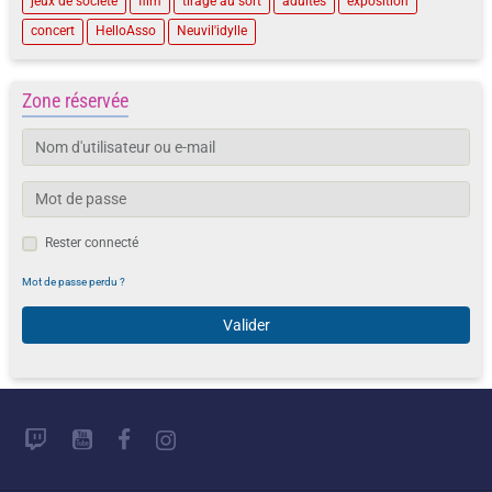
jeux de societe
film
tirage au sort
adultes
exposition
concert
HelloAsso
Neuvil'idylle
Zone réservée
Rester connecté
Mot de passe perdu ?
Valider